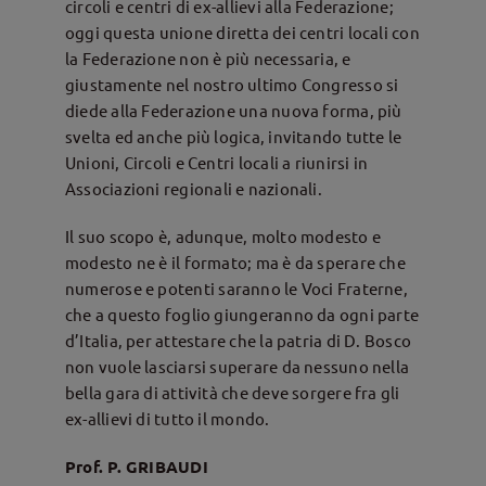
circoli e centri di ex-allievi alla Federazione;
oggi que­sta unione diretta dei centri locali con
la Federazione non è più neces­saria, e
giustamente nel nostro ul­timo Congresso si
diede alla Federazione una nuova forma, più
svelta ed anche più logica, invitando tutte le
Unioni, Circoli e Centri locali a riunirsi in
Associazioni regionali e nazionali.
Il suo scopo è, adunque, molto modesto e
modesto ne è il for­mato; ma è da sperare che
nu­merose e potenti saranno le Voci Fraterne,
che a questo foglio giungeranno da ogni parte
d’Italia, per attestare che la patria di D. Bosco
non vuole lasciarsi su­perare da nessuno nella
bella gara di attività che deve sorgere fra gli
ex-allievi di tutto il mondo.
Prof. P. GRIBAUDI