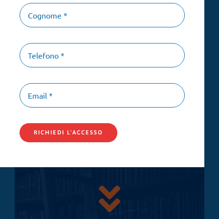
Don
Paolo
Albera
RICHIEDI L'ACCESSO