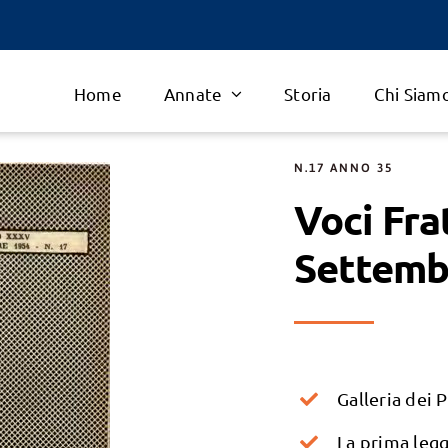
Home
Annate
Storia
Chi Siam
N.17 ANNO 35
Voci Fra
Settemb
Galleria dei 
La prima legg