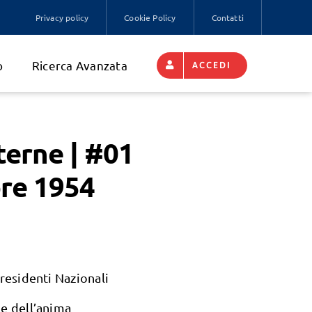
Privacy policy
Cookie Policy
Contatti
o
Ricerca Avanzata
ACCEDI
terne | #01
re 1954
Presidenti Nazionali
e dell’anima