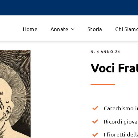
Home
Annate
Storia
Chi Siam
N. 4 ANNO 24
Voci Fra
Catechismo i
Ricordi giovan
I fioretti de