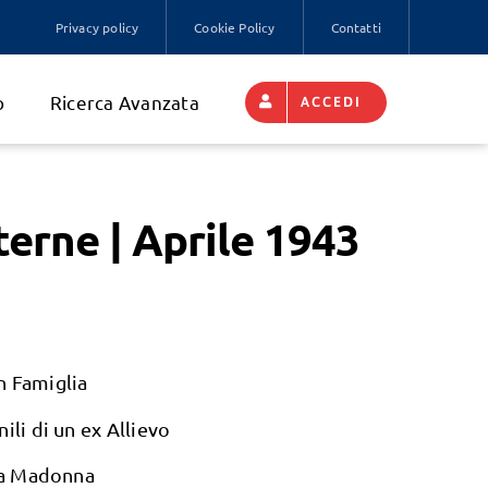
Privacy policy
Cookie Policy
Contatti
o
Ricerca Avanzata
ACCEDI
terne | Aprile 1943
n Famiglia
ili di un ex Allievo
lla Madonna