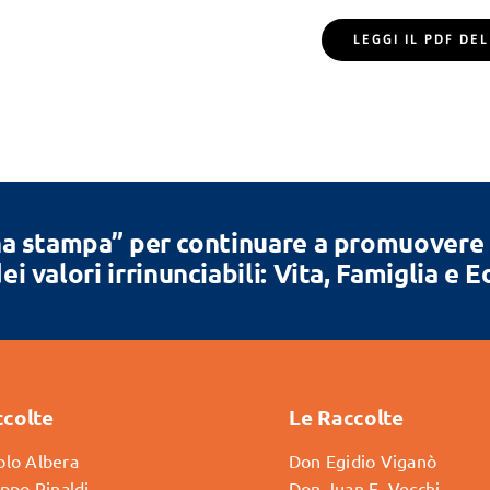
LEGGI IL PDF D
a stampa” per continuare a promuovere la
ei valori irrinunciabili: Vita, Famiglia e 
ccolte
Le Raccolte
lo Albera
Don Egidio Viganò
ippo Rinaldi
Don Juan E. Vecchi