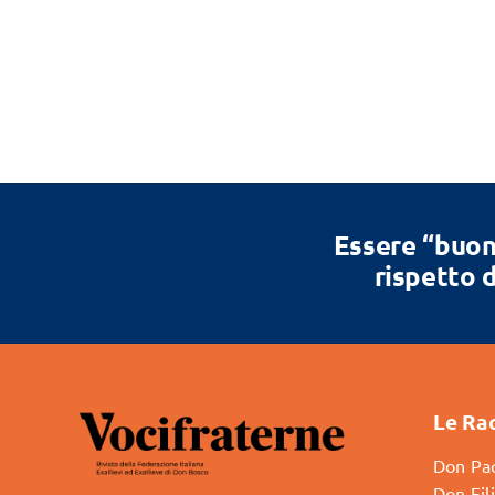
Essere “buon
rispetto d
Le Ra
Don Pao
Don Fil