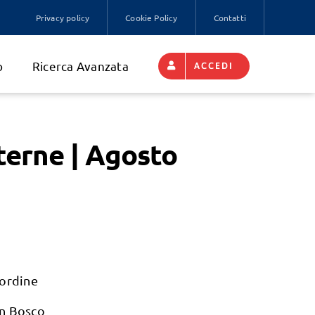
Privacy policy
Cookie Policy
Contatti
o
Ricerca Avanzata
ACCEDI
terne | Agosto
’ordine
n Bosco