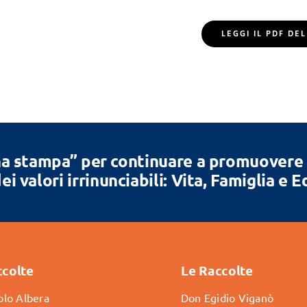
LEGGI IL PDF D
a stampa” per continuare a promuovere la
ei valori irrinunciabili: Vita, Famiglia e 
ccolte
Le Raccolte
lo Albera
Don Egidio Viganò