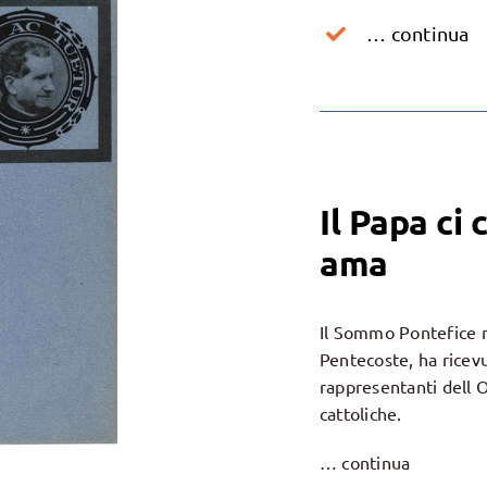
… continua
Il Papa ci 
ama
Il Sommo Pontefice n
Pentecoste, ha ricevu
rappresentanti dell O
cattoliche.
… continua