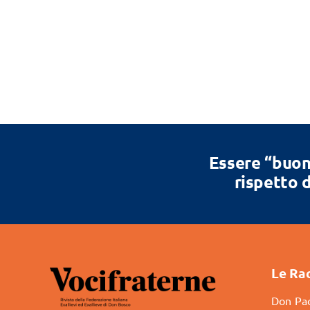
Essere “buon
rispetto d
Le Ra
Don Pao