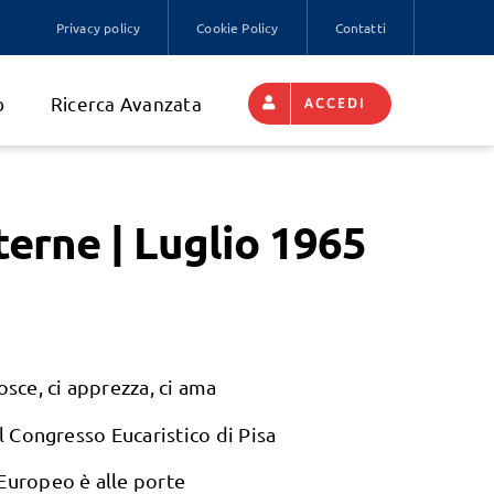
Privacy policy
Cookie Policy
Contatti
o
Ricerca Avanzata
ACCEDI
terne | Luglio 1965
osce, ci apprezza, ci ama
al Congresso Eucaristico di Pisa
Europeo è alle porte