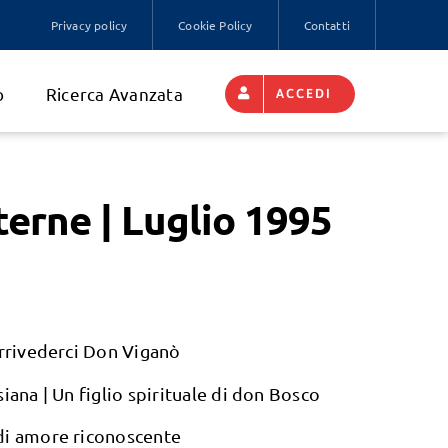
Privacy policy
Cookie Policy
Contatti
o
Ricerca Avanzata
ACCEDI
terne | Luglio 1995
Arrivederci Don Viganò
siana | Un figlio spirituale di don Bosco
di amore riconoscente