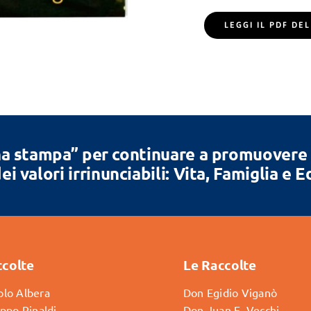
LEGGI IL PDF D
a stampa” per continuare a promuovere la
ei valori irrinunciabili: Vita, Famiglia e 
ccolte
Le Raccolte
lo Albera
Don Egidio Viganò
ippo Rinaldi
Don Juan E. Vecchi