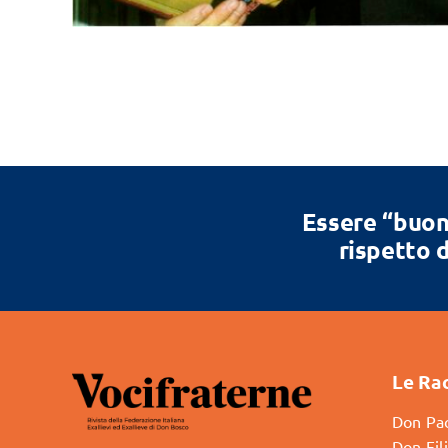
Essere “buon
rispetto d
Le Ra
Don Pao
Don Fil