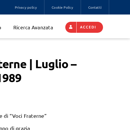
Privacy policy
Cookie Policy
Contatti
o
Ricerca Avanzata
ACCEDI
terne | Luglio –
1989
 di “Voci Fraterne”
Anno di grazia