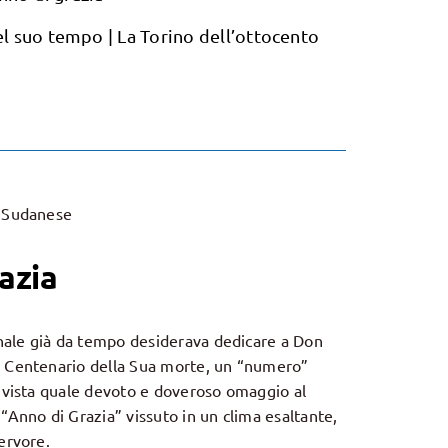
l suo tempo | La Torino dell’ottocento
r Sudanese
azia
ale già da tempo desiderava dedicare a Don
l Centenario della Sua morte, un “numero”
rivista quale devoto e doveroso omaggio al
 “Anno di Grazia” vissuto in un clima esaltante,
fervore.