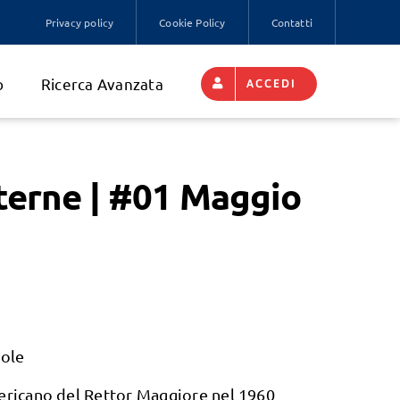
Privacy policy
Cookie Policy
Contatti
o
Ricerca Avanzata
ACCEDI
terne | #01 Maggio
iole
mericano del Rettor Maggiore nel 1960