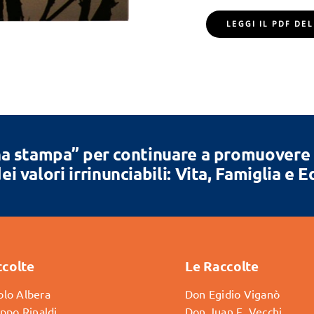
LEGGI IL PDF D
a stampa” per continuare a promuovere la
ei valori irrinunciabili: Vita, Famiglia e 
ccolte
Le Raccolte
lo Albera
Don Egidio Viganò
ippo Rinaldi
Don Juan E. Vecchi