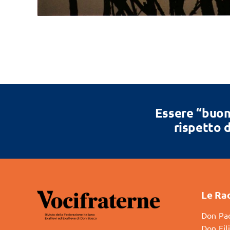
Essere “buon
rispetto d
Le Ra
Don Pao
Don Fil