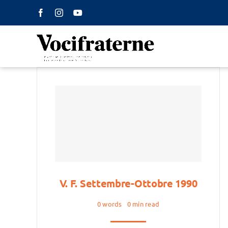
Salta
al
contenuto
V. F. Settembre-Ottobre 1990
0 words
0 min read