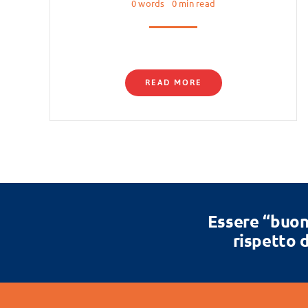
0 words
0 min read
READ MORE
Essere “buon
rispetto d