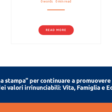
0 words
0 min read
READ MORE
a stampa” per continuare a promuovere la
ei valori irrinunciabili: Vita, Famiglia e 