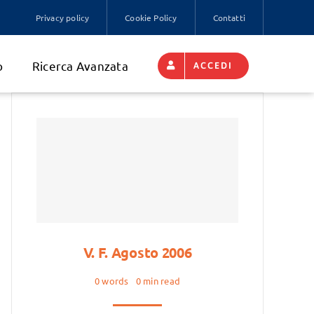
Privacy policy
Cookie Policy
Contatti
o
Ricerca Avanzata
ACCEDI
V. F. Agosto 2006
0 words
0 min read