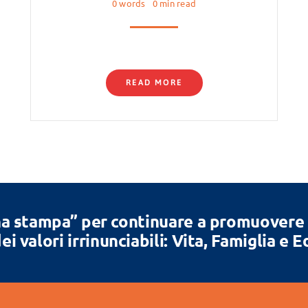
0 words
0 min read
READ MORE
a stampa” per continuare a promuovere la
ei valori irrinunciabili: Vita, Famiglia e 