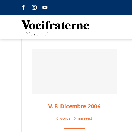
Salta
al
contenuto
V. F. Dicembre 2006
0 words
0 min read