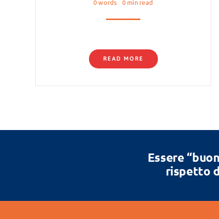
0 words
0 min read
READ MORE
Essere “buon
rispetto d