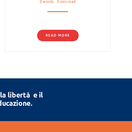
0 words
0 min read
READ MORE
 libertà e il
Educazione.