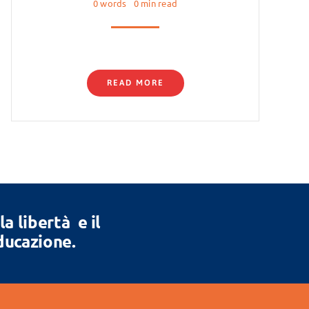
0 words
0 min read
READ MORE
 libertà e il
Educazione.