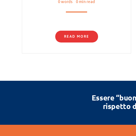
0 words
0 min read
READ MORE
Essere “buon
rispetto d