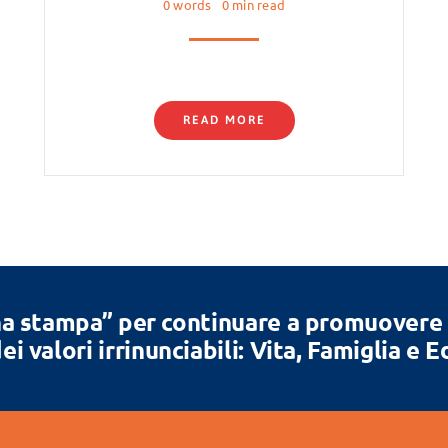
0 words
0 min read
READ MORE
a stampa” per continuare a promuovere la
ei valori irrinunciabili: Vita, Famiglia e 