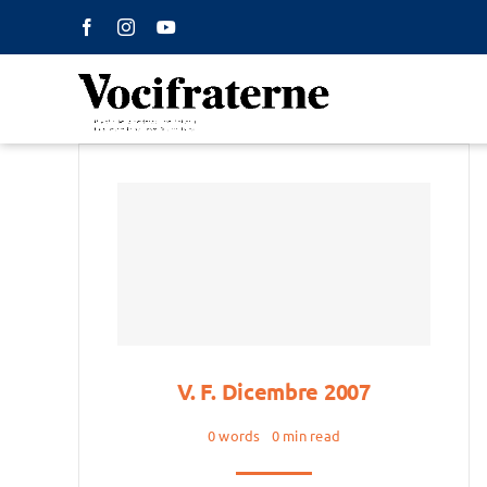
Salta
al
contenuto
V. F. Dicembre 2007
0 words
0 min read