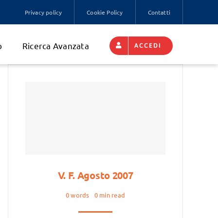
Privacy policy
Cookie Policy
Contatti
o
Ricerca Avanzata
ACCEDI
V. F. Agosto 2007
0 words
0 min read