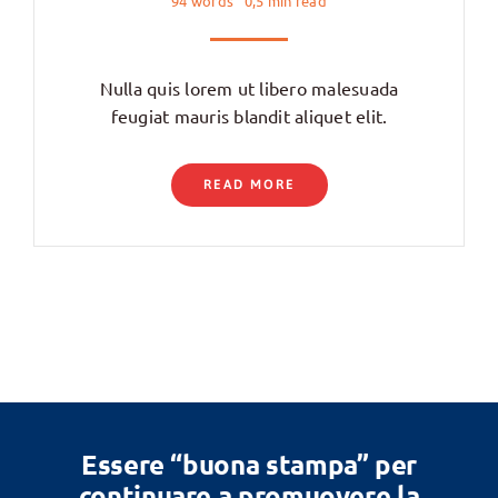
94 words
0,5 min read
Nulla quis lorem ut libero malesuada
feugiat mauris blandit aliquet elit.
READ MORE
Essere “buona stampa” per
continuare a promuovere la