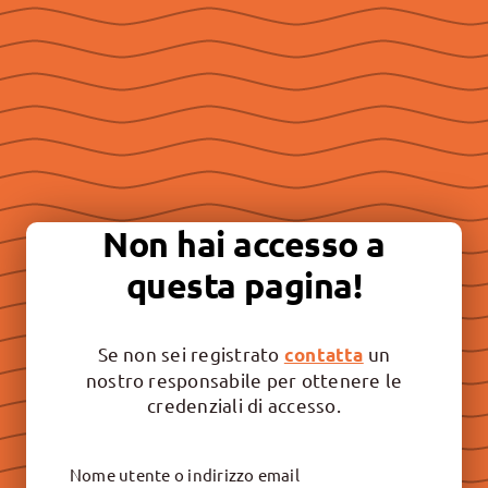
Home
Annate
Storia
Chi Siam
Non hai accesso a
 F. #01 Gennaio 1
questa pagina!
Home
»
V. F. #01 Gennaio 1948
Se non sei registrato
un
contatta
nostro responsabile per ottenere le
credenziali di accesso.
Nome utente o indirizzo email
a stampa” per continuare a promuovere la