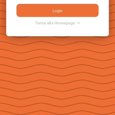
Don Paolo Albera
Don Filippo Rinaldi
Don Pietro Ricaldone
Torna alla Homepage
Don Renato Ziggiotti
Don Luigi Ricceri
Le Raccolte
Don Egidio Viganò
Don Juan E. Vecchi
Don Pasqual V. Chavez
Don Ángel F. Artime
Don Fabio Attard
Social
Seguici su Facebook
Seguici su Instagram
Seguici su YouTube