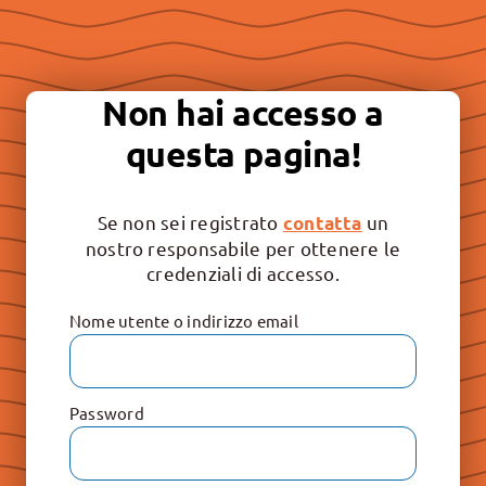
Essere “buona stampa” per
continuare a promuovere la
Non hai accesso a
libertà e il rispetto dei valori
questa pagina!
irrinunciabili: Vita, Famiglia e
Educazione.
Se non sei registrato
un
contatta
nostro responsabile per ottenere le
credenziali di accesso.
Nome utente o indirizzo email
Password
Le Raccolte