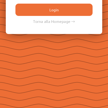
Don Paolo Albera
Don Filippo Rinaldi
Don Pietro Ricaldone
Torna alla Homepage
Don Renato Ziggiotti
Don Luigi Ricceri
Le Raccolte
Don Egidio Viganò
Don Juan E. Vecchi
Don Pasqual V. Chavez
Don Ángel F. Artime
Don Fabio Attard
Social
Seguici su Facebook
Seguici su Instagram
Seguici su YouTube