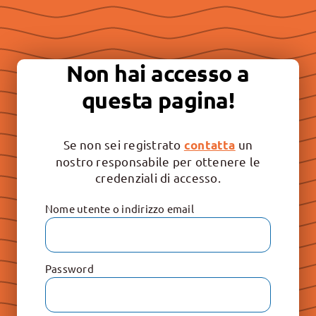
Essere “buona stampa” per
continuare a promuovere la
Non hai accesso a
libertà e il rispetto dei valori
questa pagina!
irrinunciabili: Vita, Famiglia e
Educazione.
Se non sei registrato
un
contatta
nostro responsabile per ottenere le
credenziali di accesso.
Nome utente o indirizzo email
Password
Le Raccolte