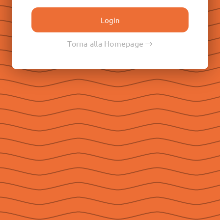
Don Paolo Albera
Don Filippo Rinaldi
Don Pietro Ricaldone
Torna alla Homepage
Don Renato Ziggiotti
Don Luigi Ricceri
Le Raccolte
Don Egidio Viganò
Don Juan E. Vecchi
Don Pasqual V. Chavez
Don Ángel F. Artime
Don Fabio Attard
Social
Seguici su Facebook
Seguici su Instagram
Seguici su YouTube