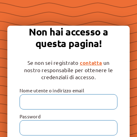
Essere “buona stampa” per
continuare a promuovere la
Non hai accesso a
libertà e il rispetto dei valori
questa pagina!
irrinunciabili: Vita, Famiglia e
Educazione.
Se non sei registrato
un
contatta
nostro responsabile per ottenere le
credenziali di accesso.
Nome utente o indirizzo email
Password
Le Raccolte