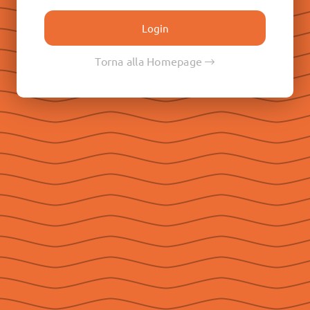
Don Paolo Albera
Don Filippo Rinaldi
Don Pietro Ricaldone
Torna alla Homepage
Don Renato Ziggiotti
Don Luigi Ricceri
Le Raccolte
Don Egidio Viganò
Don Juan E. Vecchi
Don Pasqual V. Chavez
Don Ángel F. Artime
Don Fabio Attard
Social
Seguici su Facebook
Seguici su Instagram
Seguici su YouTube