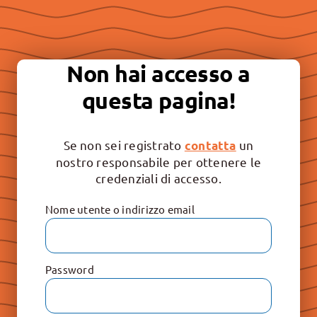
Essere “buona stampa” per
continuare a promuovere la
Non hai accesso a
libertà e il rispetto dei valori
questa pagina!
irrinunciabili: Vita, Famiglia e
Educazione.
Se non sei registrato
un
contatta
nostro responsabile per ottenere le
credenziali di accesso.
Nome utente o indirizzo email
Password
Le Raccolte