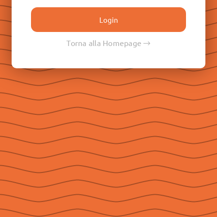
Don Paolo Albera
Don Filippo Rinaldi
Don Pietro Ricaldone
Torna alla Homepage
Don Renato Ziggiotti
Don Luigi Ricceri
Le Raccolte
Don Egidio Viganò
Don Juan E. Vecchi
Don Pasqual V. Chavez
Don Ángel F. Artime
Don Fabio Attard
Social
Seguici su Facebook
Seguici su Instagram
Seguici su YouTube