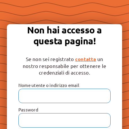
Essere “buona stampa” per
continuare a promuovere la
Non hai accesso a
libertà e il rispetto dei valori
questa pagina!
irrinunciabili: Vita, Famiglia e
Educazione.
Se non sei registrato
un
contatta
nostro responsabile per ottenere le
credenziali di accesso.
Nome utente o indirizzo email
Password
Le Raccolte