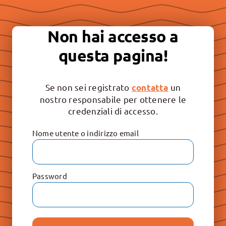
Essere “buona stampa” per
continuare a promuovere la
libertà e il rispetto dei valori
Non hai accesso a
irrinunciabili: Vita, Famiglia e
questa pagina!
Educazione.
Se non sei registrato
un
contatta
nostro responsabile per ottenere le
credenziali di accesso.
Nome utente o indirizzo email
Password
Le Raccolte
Don Paolo Albera
Don Filippo Rinaldi
Don Pietro Ricaldone