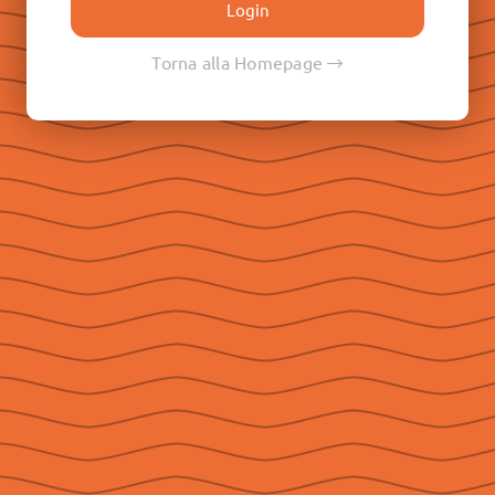
Don Renato Ziggiotti
Don Luigi Ricceri
Torna alla Homepage
Le Raccolte
Don Egidio Viganò
Don Juan E. Vecchi
Don Pasqual V. Chavez
Don Ángel F. Artime
Don Fabio Attard
Social
Seguici su Facebook
Seguici su Instagram
Seguici su YouTube