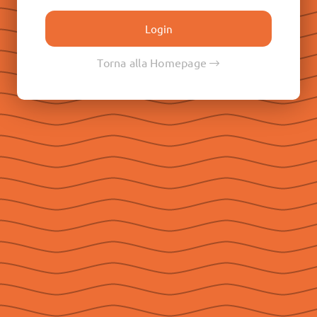
Don Paolo Albera
Don Filippo Rinaldi
Don Pietro Ricaldone
Torna alla Homepage
Don Renato Ziggiotti
Don Luigi Ricceri
Le Raccolte
Don Egidio Viganò
Don Juan E. Vecchi
Don Pasqual V. Chavez
Don Ángel F. Artime
Don Fabio Attard
Social
Seguici su Facebook
Seguici su Instagram
Seguici su YouTube