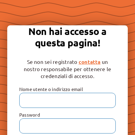
Essere “buona stampa” per
continuare a promuovere la
Non hai accesso a
libertà e il rispetto dei valori
questa pagina!
irrinunciabili: Vita, Famiglia e
Educazione.
Se non sei registrato
un
contatta
nostro responsabile per ottenere le
credenziali di accesso.
Nome utente o indirizzo email
Password
Le Raccolte