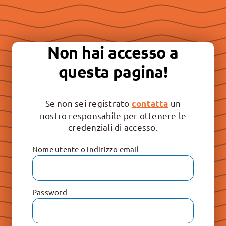
Essere “buona stampa” per
continuare a promuovere la
Non hai accesso a
libertà e il rispetto dei valori
questa pagina!
irrinunciabili: Vita, Famiglia e
Educazione.
Se non sei registrato
un
contatta
nostro responsabile per ottenere le
credenziali di accesso.
Nome utente o indirizzo email
Password
Le Raccolte