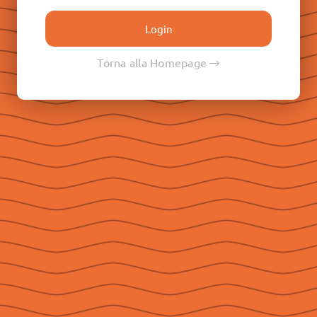
Don Paolo Albera
Don Filippo Rinaldi
Don Pietro Ricaldone
Torna alla Homepage
Don Renato Ziggiotti
Don Luigi Ricceri
Le Raccolte
Don Egidio Viganò
Don Juan E. Vecchi
Don Pasqual V. Chavez
Don Ángel F. Artime
Don Fabio Attard
Social
Seguici su Facebook
Seguici su Instagram
Seguici su YouTube