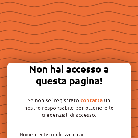
Home
Annate
Storia
Chi Siam
Non hai accesso a
V. F Febbraio 193
questa pagina!
Home
»
V. F Febbraio 1938
Se non sei registrato
un
contatta
nostro responsabile per ottenere le
credenziali di accesso.
Nome utente o indirizzo email
a stampa” per continuare a promuovere la