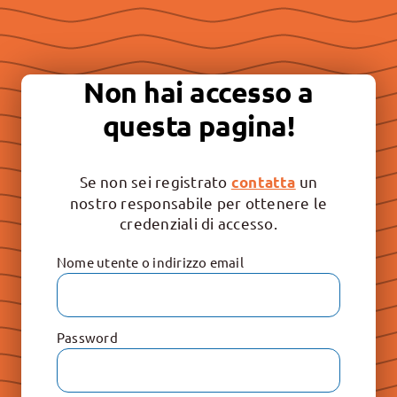
Essere “buona stampa” per
continuare a promuovere la
Non hai accesso a
libertà e il rispetto dei valori
questa pagina!
irrinunciabili: Vita, Famiglia e
Educazione.
Se non sei registrato
un
contatta
nostro responsabile per ottenere le
credenziali di accesso.
Nome utente o indirizzo email
Password
Le Raccolte