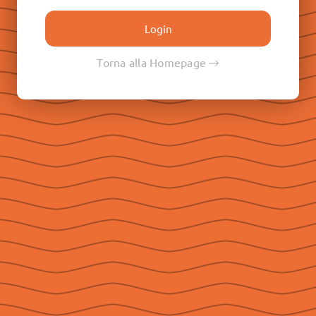
Don Paolo Albera
Don Filippo Rinaldi
Don Pietro Ricaldone
Torna alla Homepage
Don Renato Ziggiotti
Don Luigi Ricceri
Le Raccolte
Don Egidio Viganò
Don Juan E. Vecchi
Don Pasqual V. Chavez
Don Ángel F. Artime
Don Fabio Attard
Social
Seguici su Facebook
Seguici su Instagram
Seguici su YouTube