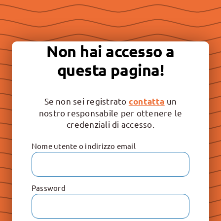
Essere “buona stampa” per
continuare a promuovere la
Non hai accesso a
libertà e il rispetto dei valori
questa pagina!
irrinunciabili: Vita, Famiglia e
Educazione.
Se non sei registrato
un
contatta
nostro responsabile per ottenere le
credenziali di accesso.
Nome utente o indirizzo email
Password
Le Raccolte