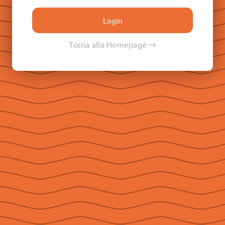
Don Paolo Albera
Don Filippo Rinaldi
Don Pietro Ricaldone
Torna alla Homepage
Don Renato Ziggiotti
Don Luigi Ricceri
Le Raccolte
Don Egidio Viganò
Don Juan E. Vecchi
Don Pasqual V. Chavez
Don Ángel F. Artime
Don Fabio Attard
Social
Seguici su Facebook
Seguici su Instagram
Seguici su YouTube