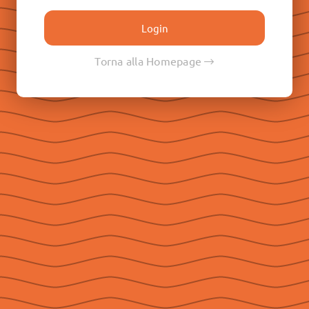
Don Paolo Albera
Don Filippo Rinaldi
Don Pietro Ricaldone
Torna alla Homepage
Don Renato Ziggiotti
Don Luigi Ricceri
Le Raccolte
Don Egidio Viganò
Don Juan E. Vecchi
Don Pasqual V. Chavez
Don Ángel F. Artime
Don Fabio Attard
Social
Seguici su Facebook
Seguici su Instagram
Seguici su YouTube