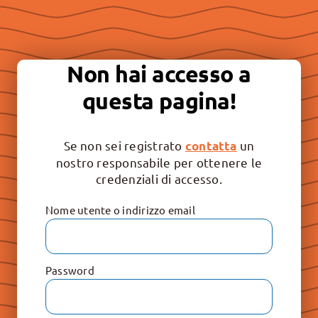
Essere “buona stampa” per
continuare a promuovere la
Non hai accesso a
libertà e il rispetto dei valori
questa pagina!
irrinunciabili: Vita, Famiglia e
Educazione.
Se non sei registrato
un
contatta
nostro responsabile per ottenere le
credenziali di accesso.
Nome utente o indirizzo email
Password
Le Raccolte