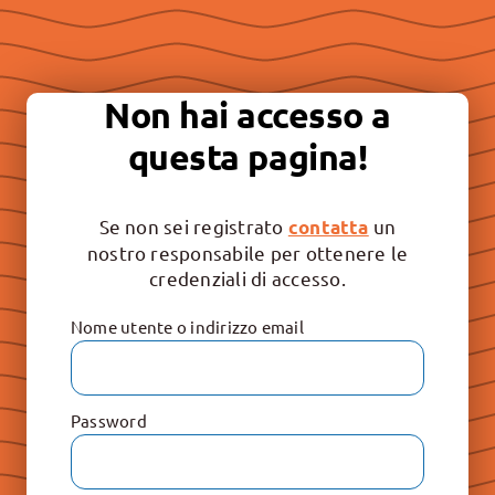
Essere “buona stampa” per
continuare a promuovere la
Non hai accesso a
libertà e il rispetto dei valori
questa pagina!
irrinunciabili: Vita, Famiglia e
Educazione.
Se non sei registrato
un
contatta
nostro responsabile per ottenere le
credenziali di accesso.
Nome utente o indirizzo email
Password
Le Raccolte