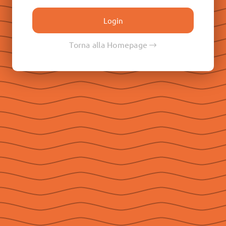
Don Paolo Albera
Don Filippo Rinaldi
Don Pietro Ricaldone
Torna alla Homepage
Don Renato Ziggiotti
Don Luigi Ricceri
Le Raccolte
Don Egidio Viganò
Don Juan E. Vecchi
Don Pasqual V. Chavez
Don Ángel F. Artime
Don Fabio Attard
Social
Seguici su Facebook
Seguici su Instagram
Seguici su YouTube