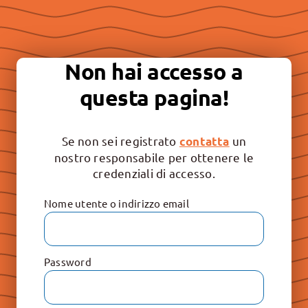
Essere “buona stampa” per
continuare a promuovere la
Non hai accesso a
libertà e il rispetto dei valori
questa pagina!
irrinunciabili: Vita, Famiglia e
Educazione.
Se non sei registrato
un
contatta
nostro responsabile per ottenere le
credenziali di accesso.
Nome utente o indirizzo email
Password
Le Raccolte