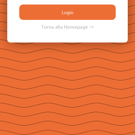
Don Paolo Albera
Don Filippo Rinaldi
Don Pietro Ricaldone
Torna alla Homepage
Don Renato Ziggiotti
Don Luigi Ricceri
Le Raccolte
Don Egidio Viganò
Don Juan E. Vecchi
Don Pasqual V. Chavez
Don Ángel F. Artime
Don Fabio Attard
Social
Seguici su Facebook
Seguici su Instagram
Seguici su YouTube