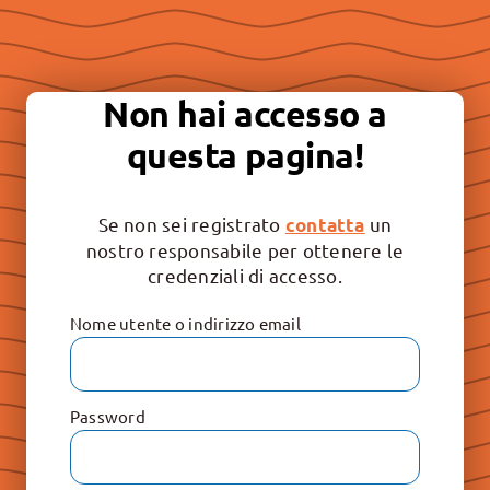
Essere “buona stampa” per
continuare a promuovere la
Non hai accesso a
libertà e il rispetto dei valori
questa pagina!
irrinunciabili: Vita, Famiglia e
Educazione.
Se non sei registrato
un
contatta
nostro responsabile per ottenere le
credenziali di accesso.
Nome utente o indirizzo email
Password
Le Raccolte