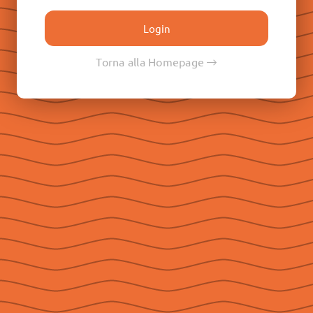
Don Paolo Albera
Don Filippo Rinaldi
Don Pietro Ricaldone
Torna alla Homepage
Don Renato Ziggiotti
Don Luigi Ricceri
Le Raccolte
Don Egidio Viganò
Don Juan E. Vecchi
Don Pasqual V. Chavez
Don Ángel F. Artime
Don Fabio Attard
Social
Seguici su Facebook
Seguici su Instagram
Seguici su YouTube