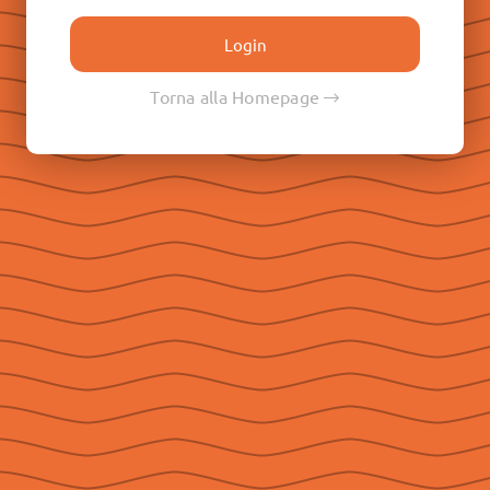
Don Paolo Albera
Don Filippo Rinaldi
Don Pietro Ricaldone
Torna alla Homepage
Don Renato Ziggiotti
Don Luigi Ricceri
Le Raccolte
Don Egidio Viganò
Don Juan E. Vecchi
Don Pasqual V. Chavez
Don Ángel F. Artime
Don Fabio Attard
Social
Seguici su Facebook
Seguici su Instagram
Seguici su YouTube