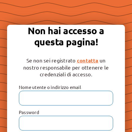
Essere “buona stampa” per
continuare a promuovere la
Non hai accesso a
libertà e il rispetto dei valori
questa pagina!
irrinunciabili: Vita, Famiglia e
Educazione.
Se non sei registrato
un
contatta
nostro responsabile per ottenere le
credenziali di accesso.
Nome utente o indirizzo email
Password
Le Raccolte