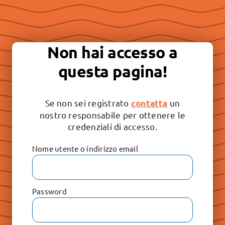
Essere “buona stampa” per
continuare a promuovere la
Non hai accesso a
libertà e il rispetto dei valori
questa pagina!
irrinunciabili: Vita, Famiglia e
Educazione.
Se non sei registrato
un
contatta
nostro responsabile per ottenere le
credenziali di accesso.
Nome utente o indirizzo email
Password
Le Raccolte