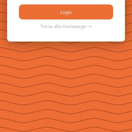
Don Paolo Albera
Don Filippo Rinaldi
Don Pietro Ricaldone
Torna alla Homepage
Don Renato Ziggiotti
Don Luigi Ricceri
Le Raccolte
Don Egidio Viganò
Don Juan E. Vecchi
Don Pasqual V. Chavez
Don Ángel F. Artime
Don Fabio Attard
Social
Seguici su Facebook
Seguici su Instagram
Seguici su YouTube