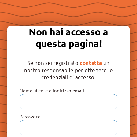
Essere “buona stampa” per
continuare a promuovere la
Non hai accesso a
libertà e il rispetto dei valori
questa pagina!
irrinunciabili: Vita, Famiglia e
Educazione.
Se non sei registrato
un
contatta
nostro responsabile per ottenere le
credenziali di accesso.
Nome utente o indirizzo email
Password
Le Raccolte