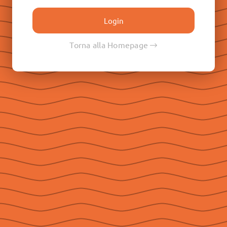
Don Paolo Albera
Don Filippo Rinaldi
Don Pietro Ricaldone
Torna alla Homepage
Don Renato Ziggiotti
Don Luigi Ricceri
Le Raccolte
Don Egidio Viganò
Don Juan E. Vecchi
Don Pasqual V. Chavez
Don Ángel F. Artime
Don Fabio Attard
Social
Seguici su Facebook
Seguici su Instagram
Seguici su YouTube