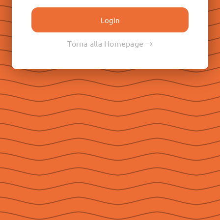
Don Paolo Albera
Don Filippo Rinaldi
Don Pietro Ricaldone
Torna alla Homepage
Don Renato Ziggiotti
Don Luigi Ricceri
Le Raccolte
Don Egidio Viganò
Don Juan E. Vecchi
Don Pasqual V. Chavez
Don Ángel F. Artime
Don Fabio Attard
Social
Seguici su Facebook
Seguici su Instagram
Seguici su YouTube