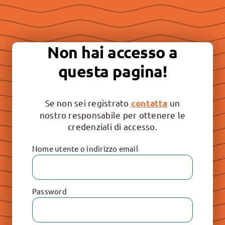
Essere “buona stampa” per
continuare a promuovere la
Non hai accesso a
libertà e il rispetto dei valori
questa pagina!
irrinunciabili: Vita, Famiglia e
Educazione.
Se non sei registrato
un
contatta
nostro responsabile per ottenere le
credenziali di accesso.
Nome utente o indirizzo email
Password
Le Raccolte