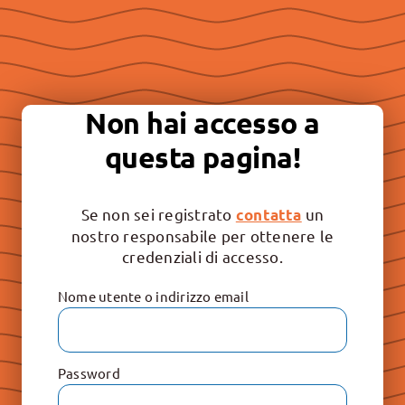
Non hai accesso a
Essere “buona stampa” per
continuare a promuovere la
questa pagina!
libertà e il rispetto dei valori
irrinunciabili: Vita, Famiglia e
Se non sei registrato
un
contatta
Educazione.
nostro responsabile per ottenere le
credenziali di accesso.
Nome utente o indirizzo email
Password