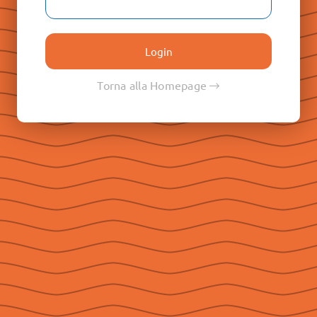
Le Raccolte
Don Paolo Albera
Don Filippo Rinaldi
Torna alla Homepage
Don Pietro Ricaldone
Don Renato Ziggiotti
Don Luigi Ricceri
Le Raccolte
Don Egidio Viganò
Don Juan E. Vecchi
Don Pasqual V. Chavez
Don Ángel F. Artime
Don Fabio Attard
Social
Seguici su Facebook