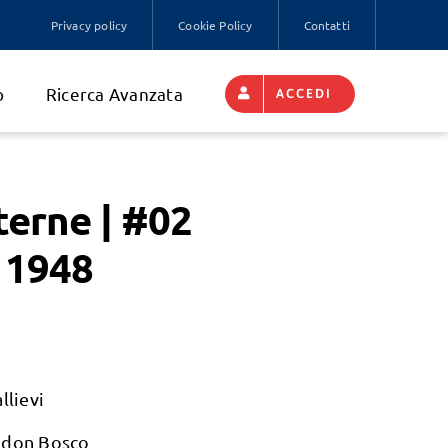
Privacy policy
Cookie Policy
Contatti
o
Ricerca Avanzata
ACCEDI
terne | #02
 1948
llievi
 don Bosco