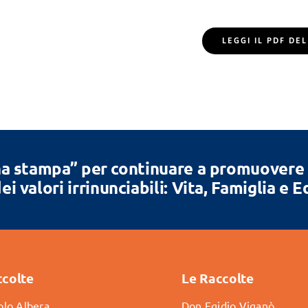
LEGGI IL PDF D
a stampa” per continuare a promuovere la
ei valori irrinunciabili: Vita, Famiglia e 
ccolte
Le Raccolte
lo Albera
Don Egidio Viganò