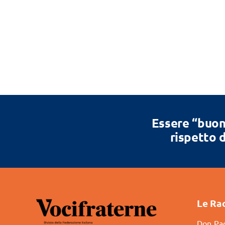
Essere “buon
rispetto d
Le Ra
Don Pao