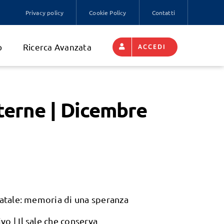
Privacy policy
Cookie Policy
Contatti
o
Ricerca Avanzata
ACCEDI
terne | Dicembre
Natale: memoria di una speranza
o | Il sale che conserva