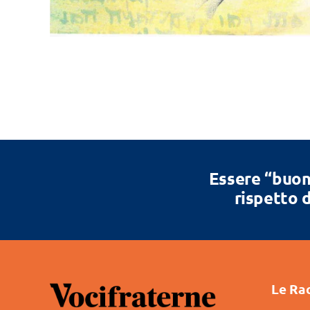
Essere “buon
rispetto d
Le Ra