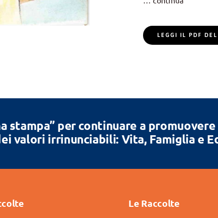
… continua
LEGGI IL PDF D
a stampa” per continuare a promuovere la
ei valori irrinunciabili: Vita, Famiglia e 
ccolte
Le Raccolte