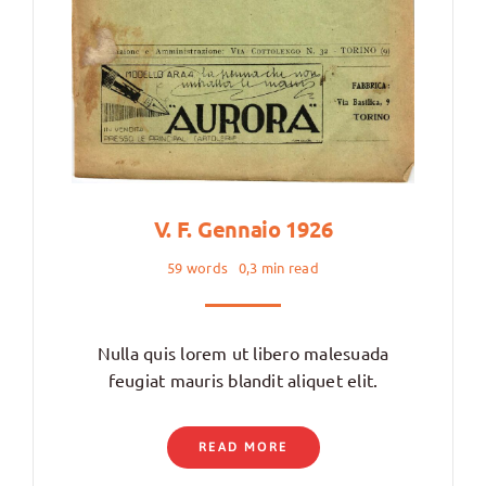
V. F. Gennaio 1926
59 words
0,3 min read
Nulla quis lorem ut libero malesuada
feugiat mauris blandit aliquet elit.
READ MORE