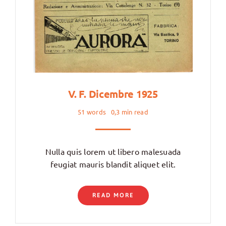
V. F. Dicembre 1925
51 words
0,3 min read
Nulla quis lorem ut libero malesuada
feugiat mauris blandit aliquet elit.
READ MORE